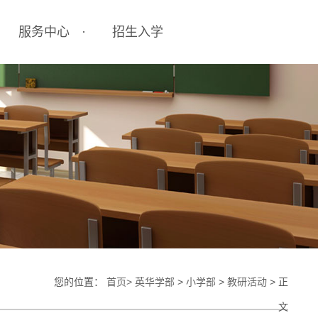
服务中心
招生入学
校园餐饮
招生简章
校车服务
常见问题
医务室
获奖证书查询
您的位置：
首页>
英华学部
>
小学部
>
教研活动
> 正
文