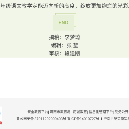
四年级语文教学定能迈向新的高度，绽放更加绚烂的光彩
END
撰稿：李梦琦
编辑：张 埜
审核：段建刚
安全教育平台
|
济南市教育局
|
历城教育
|
信息化管理平台
|
党务公开
鲁公网安备 37011202000403号
鲁ICP备14010727号-1
济南世纪英华实