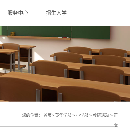
服务中心
招生入学
校园餐饮
招生简章
校车服务
常见问题
医务室
获奖证书查询
您的位置：
首页>
英华学部
>
小学部
>
教研活动
> 正
文